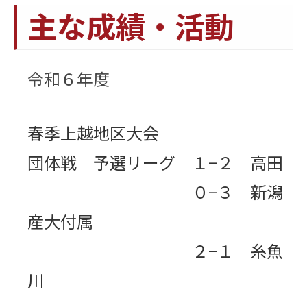
主な成績・活動
令和６年度
春季上越地区大会
団体戦 予選リーグ １−２ 高田
０−３ 新潟
産大付属
２−１ 糸魚
川