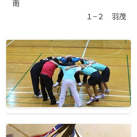
南
１−２ 羽茂