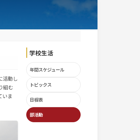
野球部
Club Activities
野球部
明るく，楽しく，元気よく」をモットー
総野球部全勢力で１つの目標に向かって取