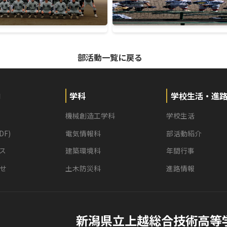
第151回北信越地区高等学
１回戦 ５−０ 上越
２回戦 １―８ 六日