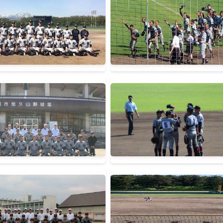
甲子園出場
主な成績・活動
令和６年度
第150回北信越地区高等学
１回戦 ４−６ 長岡工
第106回全国高等学校野球
１回戦 ２−５ 長岡大