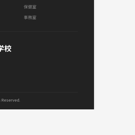
）
本文理 ※【第３位】
出場
出場