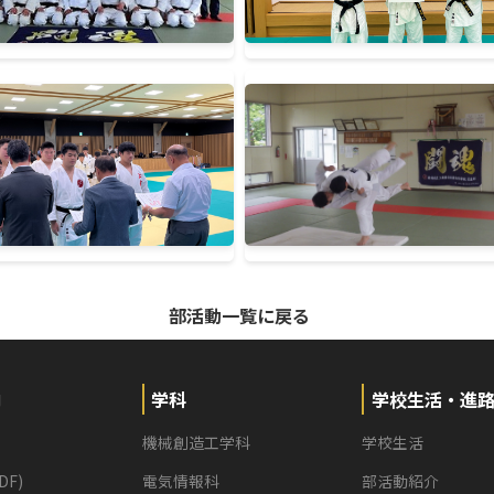
準決勝 １−１ 中
（内容勝
決勝 ３−０ 高
＜男子個人戦＞
60kg級 小山 諒也 
81kg級 山岸 重誠 
90kg級 齊藤 誠也 
第49回ＢＳＮ高等学校柔道
＜男子団体戦３人制＞
１回戦 １−１ 