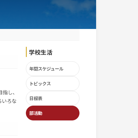
柔道部
Club Activities
柔道部
、仲間と切磋琢磨しながら全国大会出場を