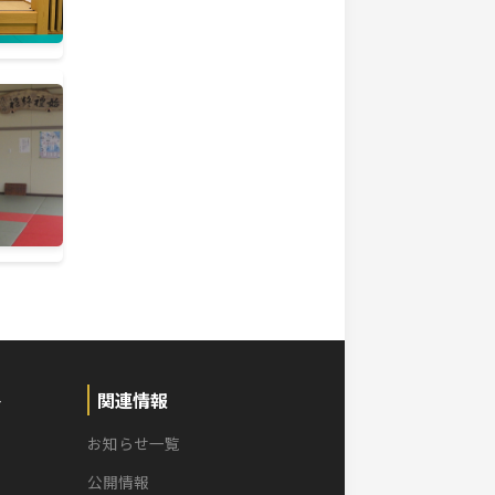
越・栃尾
）
田農業 ※【第１位】
出場
２位
２位
選手権大会
長岡高専