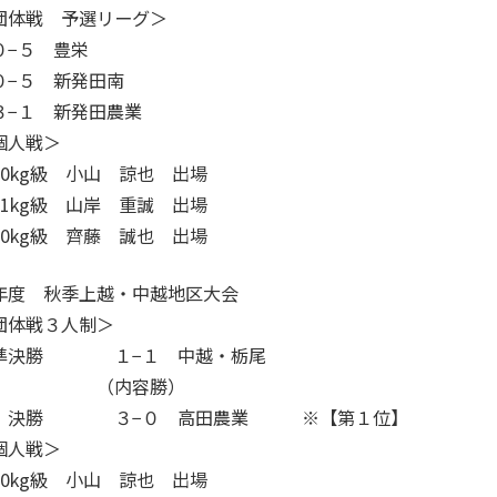
＜男子団体戦＞
1回戦 ０−４ 
シード決定戦 ２−３ 
＜男子個人戦＞
60kg級 小山 諒也
66kg級 植木 眞礼
81kg級 山岸 重誠
小笠原 一樹 
90kg級 齊藤 誠也
令和６年度新潟県高等学校総