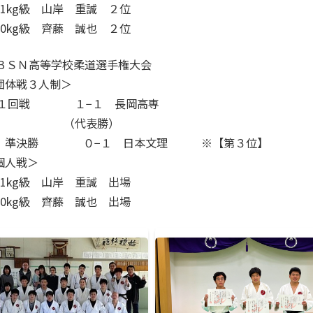
＜男子団体戦 予選リーグ＞
０−５ 豊栄
０−５ 新発田南
３−１ 新発田農業
＜男子個人戦＞
60kg級 小山 諒也 
81kg級 山岸 重誠 
90kg級 齊藤 誠也 
令和６年度 秋季上越・中越
＜男子団体戦３人制＞