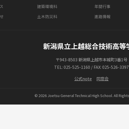
（代表勝
準決勝 ０−１ 日
＜男子個人戦＞
81kg級 山岸 重誠 
90kg級 齊藤 誠也 